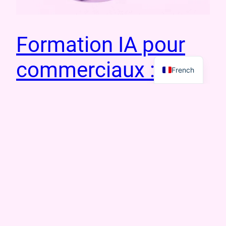
Formation IA pour
English
commerciaux : le
French
guide complet pour
booster vos ventes
en 2025
La vente est un sport de contact. Et comme tout sport,
elle se maîtrise par l’entraînement, pas par la lecture
de playbooks. Pourtant, la majorité des équipes
commerciales passent encore l’essentiel de leur temps