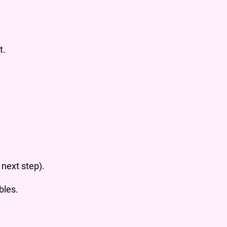
t.
 next step).
bles.