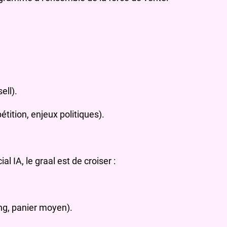
ell).
tition, enjeux politiques).
IA, le graal est de croiser :
ing, panier moyen).